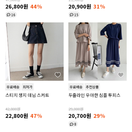
26,800원
44%
20,900원
31%
16
15
무료배송
최저가
무료배송
추천상품
스티치 생지 데님 스커트
두줄라인 우아한 심플 투피스
42,800원
29,000원
22,800원
47%
20,700원
29%
8