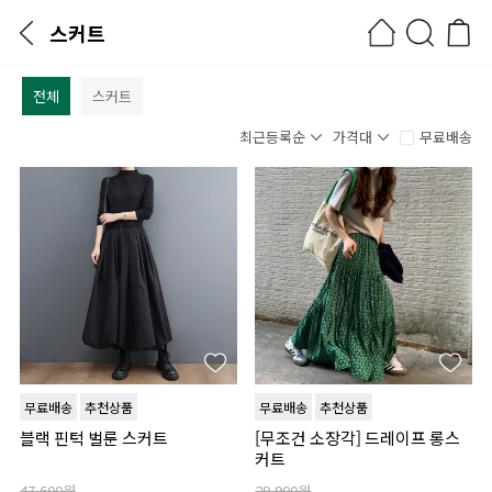
스커트
전체
스커트
최근등록순
가격대
무료배송
무료배송
추천상품
무료배송
추천상품
블랙 핀턱 벌룬 스커트
[무조건 소장각] 드레이프 롱스
커트
47,600원
29,900원