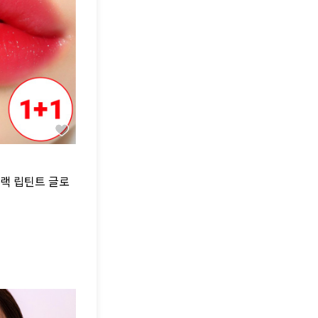
블랙 립틴트 글로