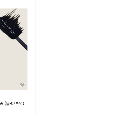
종 (블랙/투명)