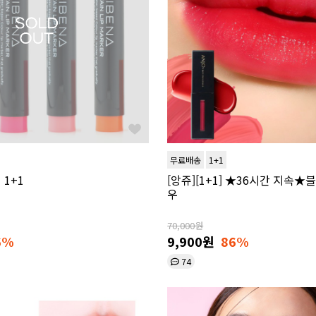
무료배송
1+1
1+1
[앙쥬][1+1] ★36시간 지속★
우
70,000원
6%
9,900원
86%
74