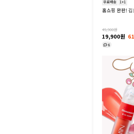
무료배송
1+1
홈쇼핑 완판! 김
49,900원
19,900원
6
6