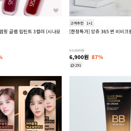
고객추천
1+1
플럼핑 글램 립틴트 3컬러 (시나모
[한정특가] 앙쥬 365 썬 비비크림
53,000원
%
6,900원
87%
291