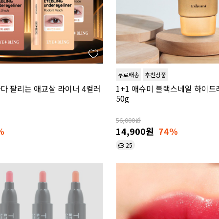
무료배송
추천상품
마다 팔리는 애교살 라이너 4컬러
1+1 애슈미 블랙스네일 하이
50g
56,000원
%
14,900원
74%
25