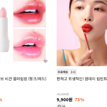
무료배송
1+1
브 비건 컬러립밤 (핑크/레드)
편하고 위생적인! 원데이 립틴트 
36,000원
%
9,900원
73%
14