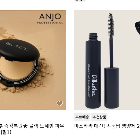
무료배송
추천상품
부 즉각복원★ 블랙 노세범 파우
마스카라 대신! 속눈썹 영양제 2
리필1)