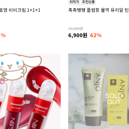
최저가
추천상품
호영 비비크림 1+1+1
촉촉탱탱 플럼핑 물먹 유리알 틴
18,000원
1%
6,900원
62%