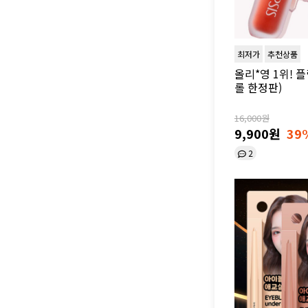
최저가
추천상품
올리*영 1위! 
롤 한정판)
16,000원
9,900원
39
2