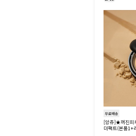
무료배송
[앙쥬]★꺼진피
더팩트(본품1+