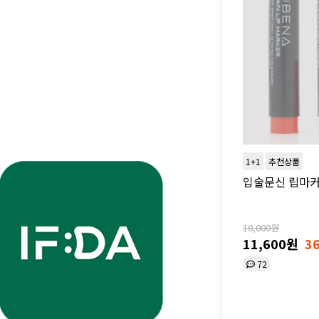
1+1
추천상품
입술문신 립마커 
18,000원
11,600원
3
72