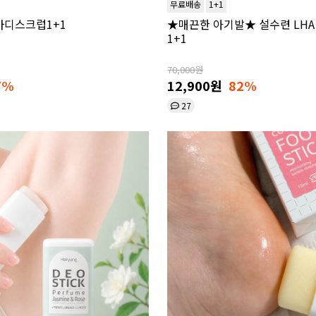
무료배송
1+1
바디스크럽1+1
★매끈한 아기발★ 설수련 LHA
1+1
70,000원
7%
12,900원
82%
27