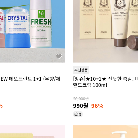
추천상품
EW 데오드란트 1+1 (무향/체
[앙쥬]★10+1★ 산뜻한 촉감!
핸드크림 100ml
20,000원
%
990원
96%
9