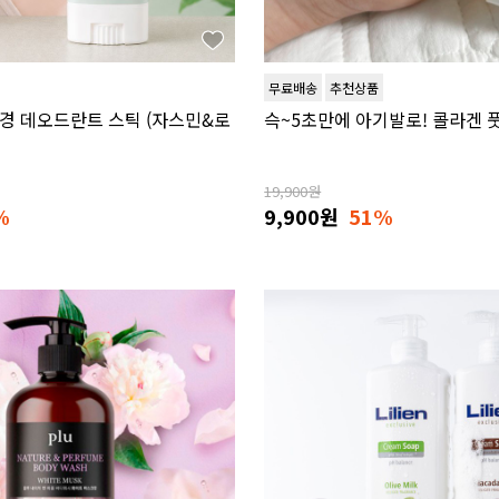
무료배송
추천상품
하경 데오드란트 스틱 (자스민&로
슥~5초만에 아기발로! 콜라겐 
19,900원
%
9,900원
51%