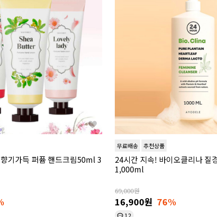
무료배송
추천상품
1 향기가득 퍼퓸 핸드크림50ml 3
24시간 지속! 바이오클리나 질
1,000ml
69,000원
%
16,900원
76%
12