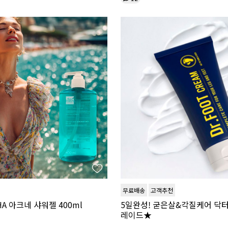
무료배송
고객추천
HA 아크네 샤워젤 400ml
5일완성! 굳은살&각질케어 닥
레이드★