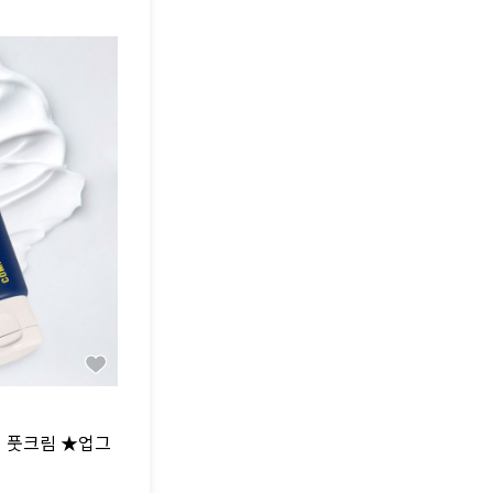
터 풋크림 ★업그